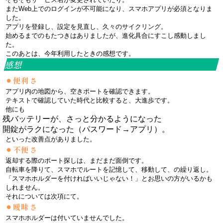
またWeb上でのログインが不可能になり、スマホアプリが必須となりま
した。
アプリを登録し、設定を見直し、久々のサイクリング。
始めるまでのもたつきはありましたが、進化具合にすこし感動しまし
た。
このあとは、今年利用したときの感想です。
感想
便利さ
アプリ内の地図から、空きポートを確認できます。
テキストで確認していた時代と比較すると、大進歩です。
他にも
残バッテリーが、さっと分かるようになった
開錠がラクになった（パスワード→アプリ）。
といった改善点がありました。
不便さ
返却する際のポート探しは、まだまだ面倒です。
自転車を降りて、スマホでルートを記憶して、移動して、の繰り返し。
「スマホホルダーを付ければいいじゃない！」とお思いの方がいるかも
しれません。
それについては次項にて。
曖昧さ
スマホホルダーは付いていませんでした。