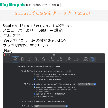
SafariでCSSをチェック（Mac）
Safariで html / css を見れるようにする設定です。
メニューバーより、[Safari] – [設定]
[詳細]タブ
[Web デベロッパ用の機能を表示] ON
ブラウザ内で、右クリック
[検証]