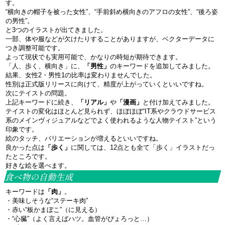
す。
“横向きの帽子を被った女性”、“手前斜め横向きのアフロの女性”、“後ろ姿
の男性”。
と3つのイラストが出てきました。
一部、体や服などが欠けたりすることがありますが、ベクターデータに
つき調整可能です。
よって現状でも実用可能で、かなりの時短が期待できます。
「人、歩く、横向き」に、
「男性」
のキーワードを追加してみました。
結果、女性2・男性1の比率は変わりませんでした。
性別は正式版リリースに向けて、精度が上がっていくといいですね。
次にテイストの問題。
上記キーワードに続き、
「リアル」
や
「漫画」
と付け加えてみました。
テイストの変化はほとんど見られず、ほぼほぼ“IT系やクラウドサービス
系のメインヴィジュアルなどでよく使われるような人物テイスト”という
印象です。
絵のタッチ、バリエーションが増えるといいですね。
良かった点は
「歩く」
に関しては、12点とも全て「歩く」イラストだっ
たところです。
好きな絵を選べます。
食べ物の自動生成
キーワードは
「肉」
。
・美味しそうな“ステーキ肉”
・赤い“板かまぼこ”（に見える）
・“心臓”（よく言えばハツ。血管がぴょろっと…）