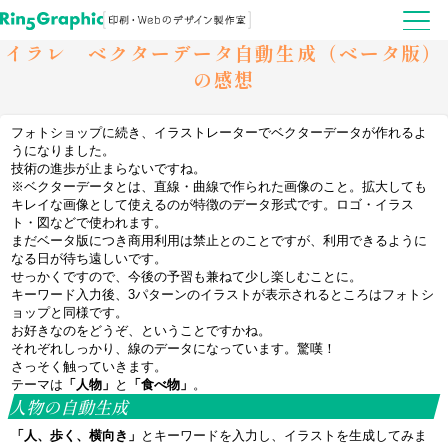
イラレ ベクターデータ自動生成（ベータ版）
の感想
フォトショップに続き、イラストレーターでベクターデータが作れるよ
うになりました。
技術の進歩が止まらないですね。
※ベクターデータとは、直線・曲線で作られた画像のこと。拡大しても
キレイな画像として使えるのが特徴のデータ形式です。ロゴ・イラス
ト・図などで使われます。
まだベータ版につき商用利用は禁止とのことですが、利用できるように
なる日が待ち遠しいです。
せっかくですので、今後の予習も兼ねて少し楽しむことに。
キーワード入力後、3パターンのイラストが表示されるところはフォトシ
ョップと同様です。
お好きなのをどうぞ、ということですかね。
それぞれしっかり、線のデータになっています。驚嘆！
さっそく触っていきます。
テーマは
「人物」
と
「食べ物」
。
人物の自動生成
「人、歩く、横向き」
とキーワードを入力し、イラストを生成してみま