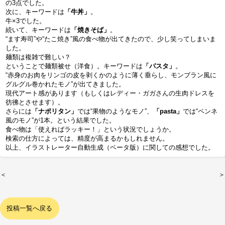
の3点でした。
次に、キーワードは
「牛丼」
。
牛×3でした。
続いて、キーワードは
「焼きそば」
。
“ます寿司”や“たこ焼き”風の食べ物が出てきたので、少し笑ってしまいま
した。
麺類は複雑で難しい？
ということで麺類被せ（洋食）。キーワードは
「パスタ」
。
“赤身のお肉をリンゴの皮を剥くかのように薄く垂らし、モンブラン風に
グルグル巻かれたモノ”が出てきました。
現代アート感があります（もしくはレディー・ガガさんの生肉ドレスを
彷彿とさせます）。
さらには
「ナポリタン」
では“果物のようなモノ”、
「pasta」
では“ペンネ
風のモノ”が1本。という結果でした。
食べ物は「使えればラッキー！」という状況でしょうか。
検索の仕方によっては、精度が高まるかもしれません。
以上、イラストレーター自動生成（ベータ版）に関しての感想でした。
＜
＞
投稿一覧へ戻る