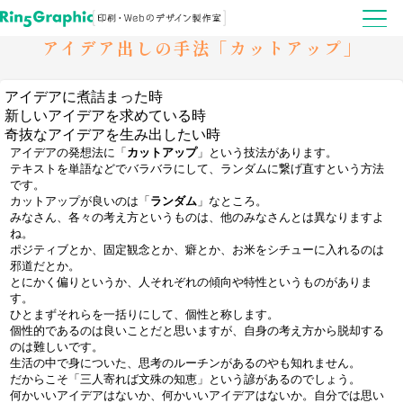
アイデア出しの手法「カットアップ」
アイデアに煮詰まった時
新しいアイデアを求めている時
奇抜なアイデアを生み出したい時
アイデアの発想法に「
カットアップ
」という技法があります。
テキストを単語などでバラバラにして、ランダムに繋げ直すという方法
です。
カットアップが良いのは「
ランダム
」なところ。
みなさん、各々の考え方というものは、他のみなさんとは異なりますよ
ね。
ポジティブとか、固定観念とか、癖とか、お米をシチューに入れるのは
邪道だとか。
とにかく偏りというか、人それぞれの傾向や特性というものがありま
す。
ひとまずそれらを一括りにして、個性と称します。
個性的であるのは良いことだと思いますが、自身の考え方から脱却する
のは難しいです。
生活の中で身についた、思考のルーチンがあるのやも知れません。
だからこそ「三人寄れば文殊の知恵」という諺があるのでしょう。
何かいいアイデアはないか、何かいいアイデアはないか。自分では思い