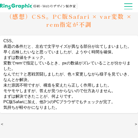
（感想）CSS。PC版Safari × var変数 ×
rem指定が不調
CSS。
表題の条件だと、左右で文字サイズが異なる部分が出てしまいました。
早く点検したいなと思っていましたが、ようやく時間を確保。
まずは数値をチェック。
変数でremで指定しているとき、pxの数値がズレていることが分かりま
した。
なんでだ？と悪戦苦闘しましたが、色々変更しながら様子を見ていき、
なんとか解決。
未だ原因不明ですが、構造を変えたら正しく作用しました。
モヤモヤしますが、答えが見つからないので仕方ありません。
まずは解決できたことが、何よりです。
PC版Safariに加え、他3つのPCブラウザでもチェックが完了。
気持ちが軽やかになりました。
＜
＞